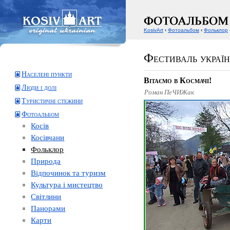
KosivArt
‹
Фотоальбом
‹
Фольклор
Фестиваль україн
Населені пункти
Вітаємо в Космачі!
Люди і долі
Роман ПеЧИЖак
Туристичні стежини
Фотоальбом
Косів
Косівчани
Фольклор
Природа
Відпочинок та туризм
Культура і мистецтво
Світлини
Панорами
Карти