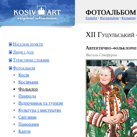
KosivArt
‹
Фотоальбом
‹
Фольклор
XII Гуцульський
Населені пункти
Автентично-фольклорні 
Люди і долі
Василь Стефурак
Туристичні стежини
Фотоальбом
Косів
Косівчани
Фольклор
Природа
Відпочинок та туризм
Культура і мистецтво
Світлини
Панорами
Карти