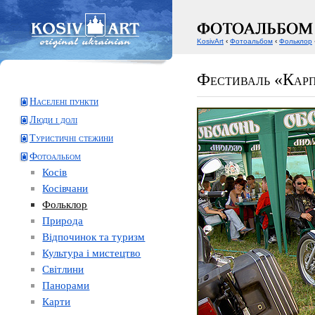
KosivArt
‹
Фотоальбом
‹
Фольклор
Фестиваль «Карп
Населені пункти
Люди і долі
Туристичні стежини
Фотоальбом
Косів
Косівчани
Фольклор
Природа
Відпочинок та туризм
Культура і мистецтво
Світлини
Панорами
Карти