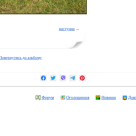
наступна
→
Повернутись до альбому
Форум
Оголошення
Новини
Дов