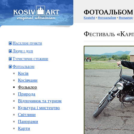
KosivArt
‹
Фотоальбом
‹
Фольклор
Фестиваль «Карп
Населені пункти
Люди і долі
Туристичні стежини
Фотоальбом
Косів
Косівчани
Фольклор
Природа
Відпочинок та туризм
Культура і мистецтво
Світлини
Панорами
Карти