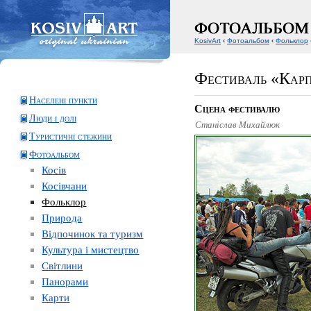
KosivArt
‹
Фотоальбом
‹
Фольклор
Фестиваль «Карп
Населені пункти
Сцена фестивалю
Люди і долі
Станіслав Михайлюк
Туристичні стежини
Фотоальбом
Косів
Косівчани
Фольклор
Природа
Відпочинок та туризм
Культура і мистецтво
Світлини
Панорами
Карти