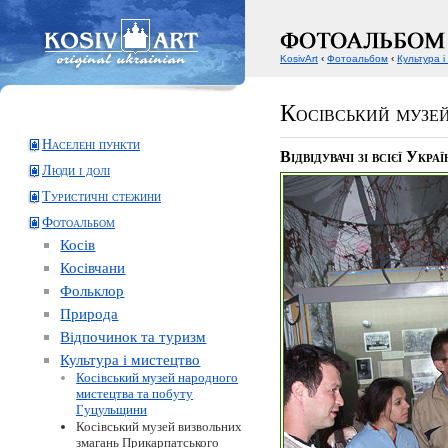
KosivArt
‹
Фотоальбом
‹
Культура і
Косівський музе
Населені пункти
Відвідувачі зі всієї Украї
Люди і долі
Туристичні стежини
Фотоальбом
Косів
Косівчани
Фольклор
Природа
Відпочинок та туризм
Культура і мистецтво
Косівський музей народного
мистецтва та побуту
Гуцульщини
Косівський музей визвольних
змагань Прикарпатського