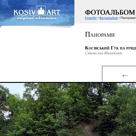
KosivArt
‹
Фотоальбом
‹ Панорами
Панорами
Косівський Гук на річц
Станіслав Михайлюк