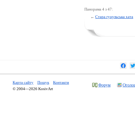
Панорама 4 з 47:
←
Стара гуцульська хата
Карта сайту
Пошук
Контакти
Форум
Оголо
© 2004—2026 KosivArt