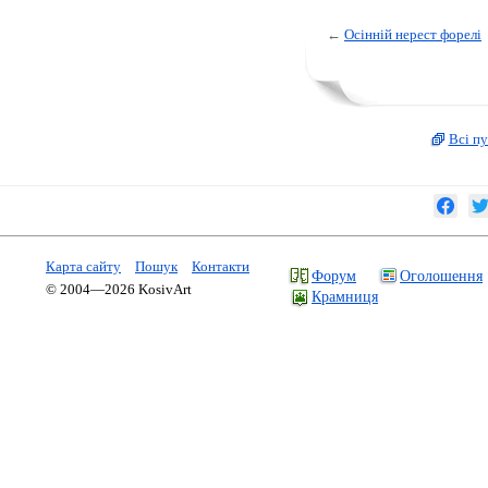
←
Осінній нерест форелі
Всі пу
Карта сайту
Пошук
Контакти
Форум
Оголошення
© 2004—2026 KosivArt
Крамниця