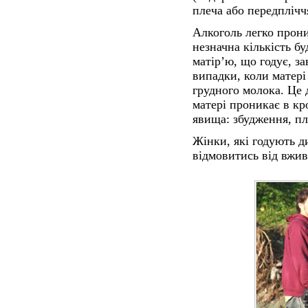
плеча або передплічч
Алкоголь легко прон
незначна кількість б
матір’ю, що годує, з
випадки, коли матері
грудного молока. Це
матері проникає в кр
явища: збудження, пл
Жінки, які годують д
відмовитись від вжив