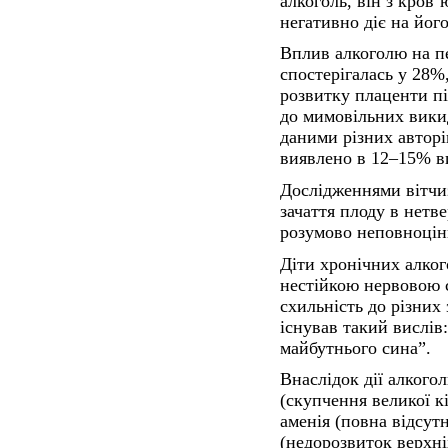
алкоголь, він з кров
негативно діє на йог
Вплив алкоголю на пер
спостерігалась у 28
розвитку плаценти п
до мимовільних вик
даними різних авторів
виявлено в 12–15% в
Дослідженнями вітчи
зачаття плоду в нетв
розумово неповноцін
Діти хронічних алког
нестійкою нервовою 
схильність до різних
існував такий вислів
майбутнього сина”.
Внаслідок дії алкого
(скупчення великої к
аменія (повна відсутн
(недорозвиток верхні