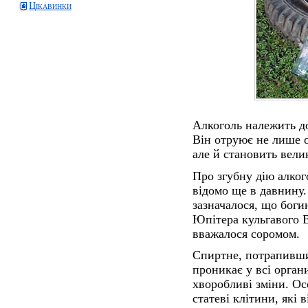
Цікавинки
Алкоголь належить до
Він отруює не лише о
але й становить вели
Про згубну дію алког
відомо ще в давнину.
зазначалося, що боги
Юпітера кульгавого В
вважалося соромом.
Спиртне, потрапивши
проникає у всі орган
хворобливі зміни. Ос
статеві клітини, які 