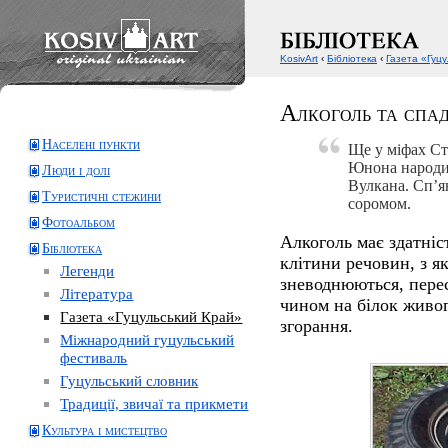
KosivArt
‹
Бібліотека
‹
Газета «Гуц
Алкоголь та спад
Населені пункти
Ще у міфах Ст
Юнона народил
Люди і долі
Вулкана. Сп’я
Туристичні стежини
соромом.
Фотоальбом
Алкоголь має здатніс
Бібліотека
клітини речовин, з я
Легенди
зневоднюються, перес
Література
чином на білок живог
Газета «Гуцульський Край»
згорання.
Міжнародний гуцульський
фестиваль
Гуцульський словник
Традиції, звичаї та прикмети
Культура і мистецтво