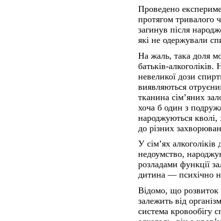
Проведено експериме
протягом тривалого ч
загинув після народж
які не одержували сп
На жаль, така доля мо
батьків-алкоголіків.
невеликої дози спирт
виявляються отруєни
тканина сім’яних зал
хоча б один з подруж
народжуються кволі, 
до різних захворюван
У сім’ях алкоголіків
недоумство, народжу
розладами функції за
дитина — психічно н
Відомо, що розвиток 
залежить від організм
система кровообігу с