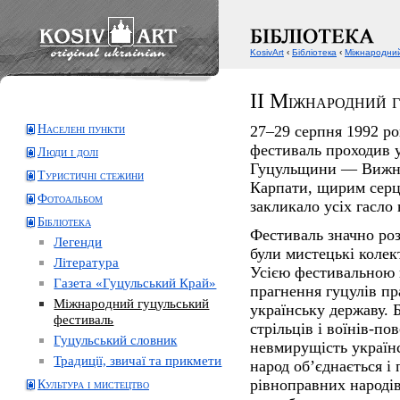
KosivArt
‹
Бібліотека
‹
Міжнародний
II Міжнародний 
Населені пункти
27–29 серпня 1992 р
фестиваль проходив у
Люди і долі
Гуцульщини — Вижниц
Туристичні стежини
Карпати, щирим сер
Фотоальбом
закликало усіх гасл
Бібліотека
Фестиваль значно ро
Легенди
були мистецькі колек
Література
Усією фестивальною 
Газета «Гуцульський Край»
прагнення гуцулів пр
Міжнародний гуцульський
українську державу. 
фестиваль
стрільців і воїнів-по
Гуцульський словник
невмирущість українс
Традиції, звичаї та прикмети
народ об’єднається і
рівноправних народів 
Культура і мистецтво