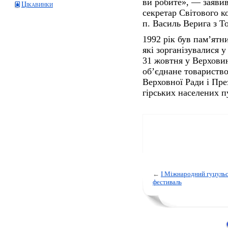
ви робите», — заяви
Цікавинки
секретар Світового к
п. Василь Верига з Т
1992 рік був пам’ятн
які зорганізувалися у
31 жовтня у Верховин
об’єднане товариств
Верховної Ради і Пр
гірських населених п
←
I Міжнародний гуцуль
фестиваль